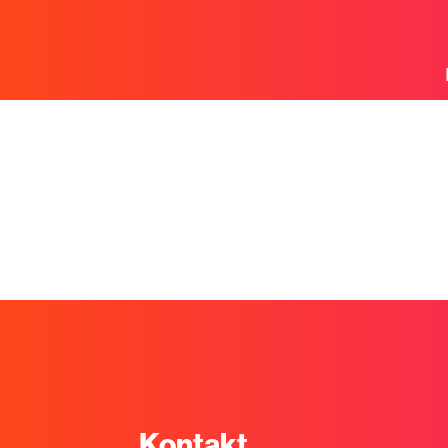
ut of Home
Cit
Anhängerw
Busw
Groß
Postwurfse
Kontakt