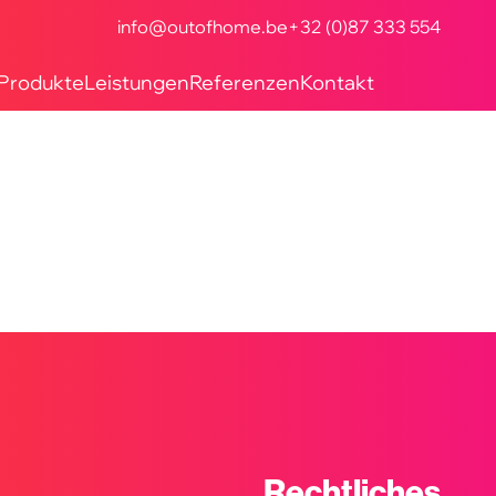
info@outofhome.be
+32 (0)87 333 554
Produkte
Leistungen
Referenzen
Kontakt
y Lights
erbung
erbung
flächen
ndungen
Rechtliches